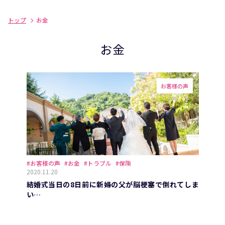
トップ
お金
お金
お客様の声
#お客様の声
#お金
#トラブル
#保険
2020.11.20
結婚式当日の8日前に新婦の父が脳梗塞で倒れてしま
い…