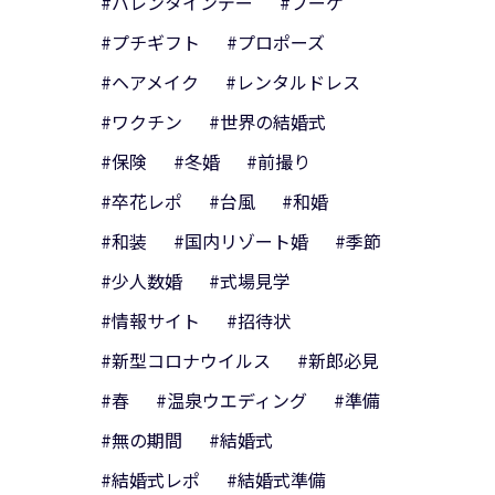
#バレンタインデー
#ブーケ
#プチギフト
#プロポーズ
#ヘアメイク
#レンタルドレス
#ワクチン
#世界の結婚式
#保険
#冬婚
#前撮り
#卒花レポ
#台風
#和婚
#和装
#国内リゾート婚
#季節
#少人数婚
#式場見学
#情報サイト
#招待状
#新型コロナウイルス
#新郎必見
#春
#温泉ウエディング
#準備
#無の期間
#結婚式
#結婚式レポ
#結婚式準備