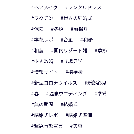
#ヘアメイク
#レンタルドレス
#ワクチン
#世界の結婚式
#保険
#冬婚
#前撮り
#卒花レポ
#台風
#和婚
#和装
#国内リゾート婚
#季節
#少人数婚
#式場見学
#情報サイト
#招待状
#新型コロナウイルス
#新郎必見
#春
#温泉ウエディング
#準備
#無の期間
#結婚式
#結婚式レポ
#結婚式準備
#緊急事態宣言
#美容