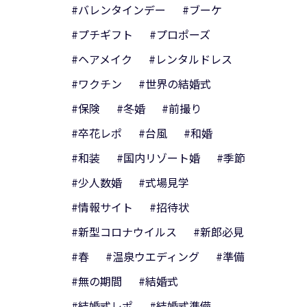
#バレンタインデー
#ブーケ
#プチギフト
#プロポーズ
#ヘアメイク
#レンタルドレス
#ワクチン
#世界の結婚式
#保険
#冬婚
#前撮り
#卒花レポ
#台風
#和婚
#和装
#国内リゾート婚
#季節
#少人数婚
#式場見学
#情報サイト
#招待状
#新型コロナウイルス
#新郎必見
#春
#温泉ウエディング
#準備
#無の期間
#結婚式
#結婚式レポ
#結婚式準備