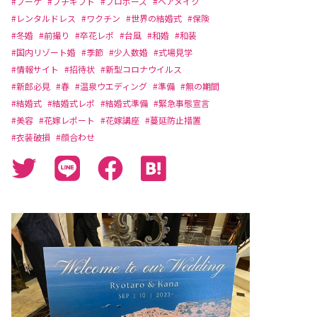
#ブーケ
#プチギフト
#プロポーズ
#ヘアメイク
#レンタルドレス
#ワクチン
#世界の結婚式
#保険
#冬婚
#前撮り
#卒花レポ
#台風
#和婚
#和装
#国内リゾート婚
#季節
#少人数婚
#式場見学
#情報サイト
#招待状
#新型コロナウイルス
#新郎必見
#春
#温泉ウエディング
#準備
#無の期間
#結婚式
#結婚式レポ
#結婚式準備
#緊急事態宣言
#美容
#花嫁レポート
#花嫁講座
#蔓延防止措置
#衣装破損
#顔合わせ