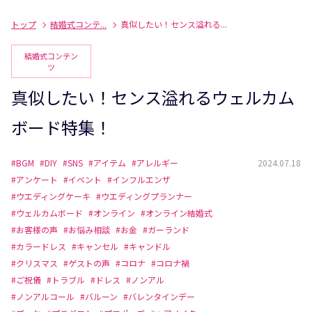
トップ
結婚式コンテ...
真似したい！センス溢れる...
結婚式コンテン
ツ
真似したい！センス溢れるウェルカム
ボード特集！
#BGM
#DIY
#SNS
#アイテム
#アレルギー
2024.07.18
#アンケート
#イベント
#インフルエンザ
#ウエディングケーキ
#ウエディングプランナー
#ウェルカムボード
#オンライン
#オンライン結婚式
#お客様の声
#お悩み相談
#お金
#ガーランド
#カラードレス
#キャンセル
#キャンドル
#クリスマス
#ゲストの声
#コロナ
#コロナ禍
#ご祝儀
#トラブル
#ドレス
#ノンアル
#ノンアルコール
#バルーン
#バレンタインデー