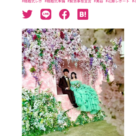
#結婚式レポ
#結婚式準備
#緊急事態宣言
#美容
#花嫁レポート
#