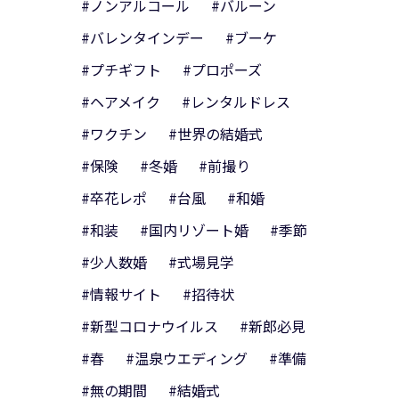
#ノンアルコール
#バルーン
#バレンタインデー
#ブーケ
#プチギフト
#プロポーズ
#ヘアメイク
#レンタルドレス
#ワクチン
#世界の結婚式
#保険
#冬婚
#前撮り
#卒花レポ
#台風
#和婚
#和装
#国内リゾート婚
#季節
#少人数婚
#式場見学
#情報サイト
#招待状
#新型コロナウイルス
#新郎必見
#春
#温泉ウエディング
#準備
#無の期間
#結婚式