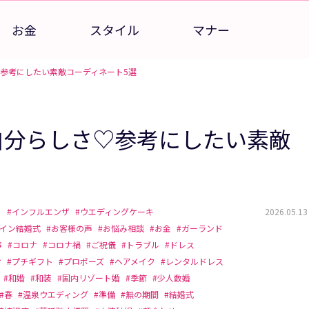
お金
スタイル
マナー
♡参考にしたい素敵コーディネート5選
自分らしさ♡参考にしたい素敵
ト
#インフルエンザ
#ウエディングケーキ
2026.05.13
ライン結婚式
#お客様の声
#お悩み相談
#お金
#ガーランド
声
#コロナ
#コロナ禍
#ご祝儀
#トラブル
#ドレス
ケ
#プチギフト
#プロポーズ
#ヘアメイク
#レンタルドレス
#和婚
#和装
#国内リゾート婚
#季節
#少人数婚
#春
#温泉ウエディング
#準備
#無の期間
#結婚式