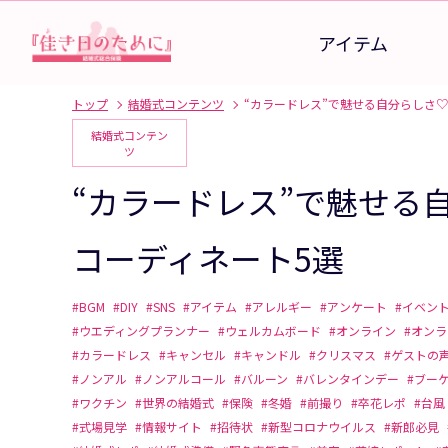
アイテム
トップ
結婚式コンテンツ
“カラードレス”で魅せる自分らしさ
結婚式コンテン
ツ
“カラードレス”で魅せる
コーディネート5選
#BGM
#DIY
#SNS
#アイテム
#アレルギー
#アンケート
#イベン
#ウエディングプランナー
#ウェルカムボード
#オンライン
#オン
#カラードレス
#キャンセル
#キャンドル
#クリスマス
#ゲストの
#ノンアル
#ノンアルコール
#バルーン
#バレンタインデー
#ブー
#ワクチン
#世界の結婚式
#保険
#冬婚
#前撮り
#卒花レポ
#台風
#式場見学
#情報サイト
#招待状
#新型コロナウイルス
#新郎必見