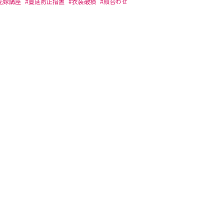
花嫁講座
#蔓延防止措置
#衣装破損
#顔合わせ