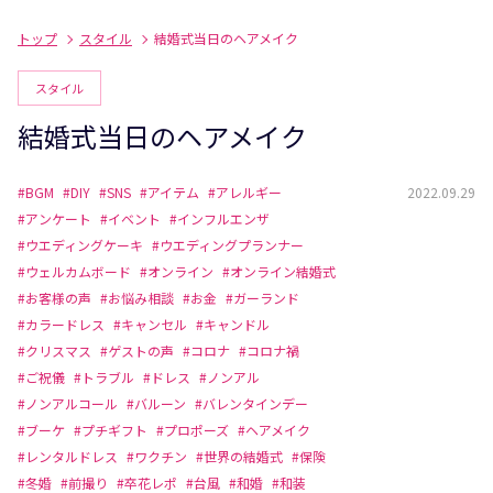
トップ
スタイル
結婚式当日のヘアメイク
スタイル
結婚式当日のヘアメイク
#BGM
#DIY
#SNS
#アイテム
#アレルギー
2022.09.29
#アンケート
#イベント
#インフルエンザ
#ウエディングケーキ
#ウエディングプランナー
#ウェルカムボード
#オンライン
#オンライン結婚式
#お客様の声
#お悩み相談
#お金
#ガーランド
#カラードレス
#キャンセル
#キャンドル
#クリスマス
#ゲストの声
#コロナ
#コロナ禍
#ご祝儀
#トラブル
#ドレス
#ノンアル
#ノンアルコール
#バルーン
#バレンタインデー
#ブーケ
#プチギフト
#プロポーズ
#ヘアメイク
#レンタルドレス
#ワクチン
#世界の結婚式
#保険
#冬婚
#前撮り
#卒花レポ
#台風
#和婚
#和装