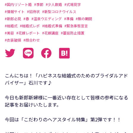
#国内リゾート婚
#季節
#少人数婚
#式場見学
#情報サイト
#招待状
#新型コロナウイルス
#新郎必見
#春
#温泉ウエディング
#準備
#無の期間
#結婚式
#結婚式レポ
#結婚式準備
#緊急事態宣言
#美容
#花嫁レポート
#花嫁講座
#蔓延防止措置
#衣装破損
#顔合わせ
こんにちは！「ハピネスな結婚式のためのブライダルアド
バイザー」石川です♪
今日も新郎新婦様に一番近い存在として皆様の参考になる
記事をお届けいたします。
今回は「こだわりのヘアスタイル特集」第2弾です！！