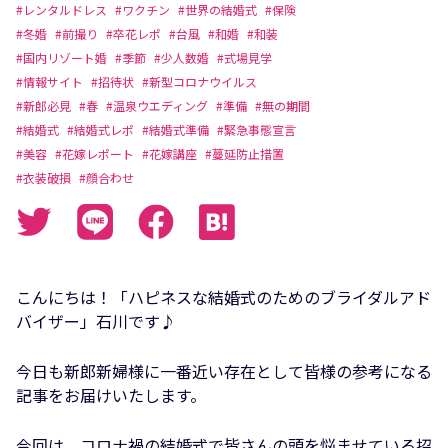
#レンタルドレス
#ワクチン
#世界の結婚式
#保険
#冬婚
#前撮り
#卒花レポ
#台風
#和婚
#和装
#国内リゾート婚
#季節
#少人数婚
#式場見学
#情報サイト
#招待状
#新型コロナウイルス
#新郎必見
#春
#温泉ウエディング
#準備
#無の期間
#結婚式
#結婚式レポ
#結婚式準備
#緊急事態宣言
#美容
#花嫁レポート
#花嫁講座
#蔓延防止措置
#衣装破損
#顔合わせ
こんにちは！「ハピネスな結婚式のためのブライダルアド
バイザー」石川です♪
今日も新郎新婦様に一番近い存在として皆様の参考になる
記事をお届けいたします。
今回は、コロナ禍の結婚式で皆さんの頭を悩ませている招