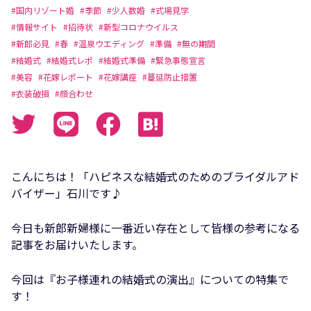
#国内リゾート婚
#季節
#少人数婚
#式場見学
#情報サイト
#招待状
#新型コロナウイルス
#新郎必見
#春
#温泉ウエディング
#準備
#無の期間
#結婚式
#結婚式レポ
#結婚式準備
#緊急事態宣言
#美容
#花嫁レポート
#花嫁講座
#蔓延防止措置
#衣装破損
#顔合わせ
こんにちは！「ハピネスな結婚式のためのブライダルアド
バイザー」石川です♪
今日も新郎新婦様に一番近い存在として皆様の参考になる
記事をお届けいたします。
今回は『お子様連れの結婚式の演出』についての特集で
す！