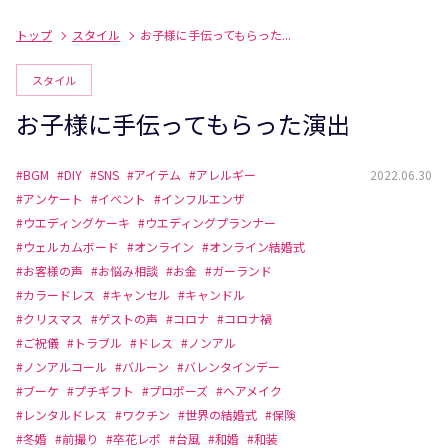
トップ
スタイル
お子様に手伝ってもらった...
スタイル
お子様に手伝ってもらった演出
#BGM
#DIY
#SNS
#アイテム
#アレルギー
2022.06.30
#アンケート
#イベント
#インフルエンザ
#ウエディングケーキ
#ウエディングプランナー
#ウェルカムボード
#オンライン
#オンライン結婚式
#お客様の声
#お悩み相談
#お金
#ガーランド
#カラードレス
#キャンセル
#キャンドル
#クリスマス
#ゲストの声
#コロナ
#コロナ禍
#ご祝儀
#トラブル
#ドレス
#ノンアル
#ノンアルコール
#バルーン
#バレンタインデー
#ブーケ
#プチギフト
#プロポーズ
#ヘアメイク
#レンタルドレス
#ワクチン
#世界の結婚式
#保険
#冬婚
#前撮り
#卒花レポ
#台風
#和婚
#和装