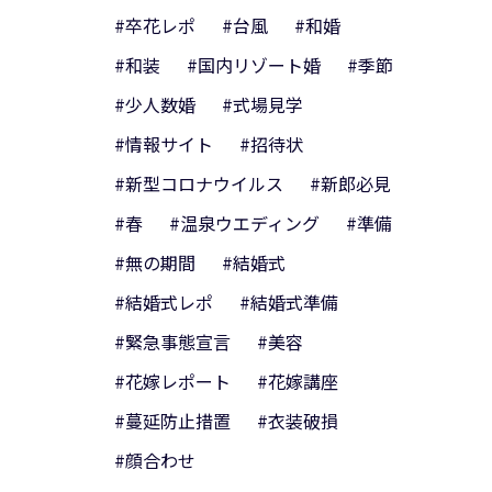
#卒花レポ
#台風
#和婚
#和装
#国内リゾート婚
#季節
#少人数婚
#式場見学
#情報サイト
#招待状
#新型コロナウイルス
#新郎必見
#春
#温泉ウエディング
#準備
#無の期間
#結婚式
#結婚式レポ
#結婚式準備
#緊急事態宣言
#美容
#花嫁レポート
#花嫁講座
#蔓延防止措置
#衣装破損
#顔合わせ